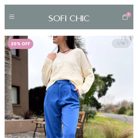
0
20
%
OFF
1
/
16