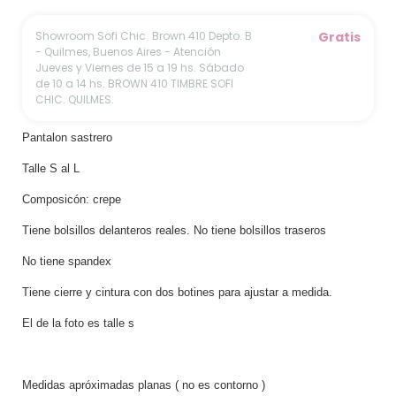
Showroom Sofi Chic
Brown 410 Depto. B
Gratis
- Quilmes, Buenos Aires - Atención
Jueves y Viernes de 15 a 19 hs. Sábado
de 10 a 14 hs. BROWN 410 TIMBRE SOFI
CHIC. QUILMES.
Pantalon sastrero
Talle S al L
Composicón: crepe
Tiene bolsillos delanteros reales. No tiene bolsillos traseros
No tiene spandex
Tiene cierre y cintura con dos botines para ajustar a medida.
El de la foto es talle s
Medidas apróximadas planas ( no es contorno )