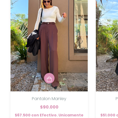
Pantalon Manley
P
$90.000
$67.500
con
Efectivo. Unicamente
$51.000