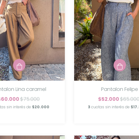
ntalon Lina caramel
Pantalon Felipe
$60.000
$75.000
$52.000
$65.00
tas sin interés de
$20.000
3
cuotas sin interés de
$17.