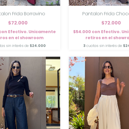
alon Frida Borravino
Pantalon Frida Choc
$72.000
$72.000
con
Efectivo. Unicamente
$54.000
con
Efectivo. U
iros en el showroom
retiros en el show
tas sin interés de
$24.000
3
cuotas sin interés de
$2