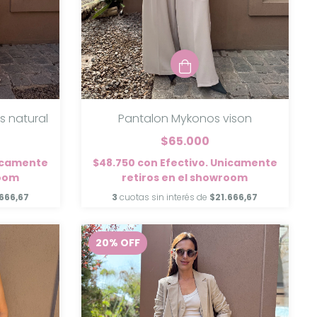
Pantalon Mykonos vison
 natural
$65.000
$48.750
con
Efectivo. Unicamente
nicamente
retiros en el showroom
room
3
cuotas sin interés de
$21.666,67
666,67
20
%
OFF