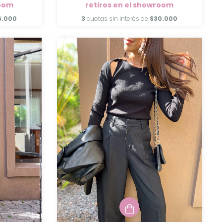
room
retiros en el showroom
6.000
3
cuotas sin interés de
$30.000