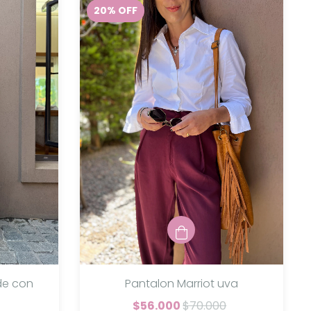
20
%
OFF
Pantalon Marriot uva
de con
$56.000
$70.000