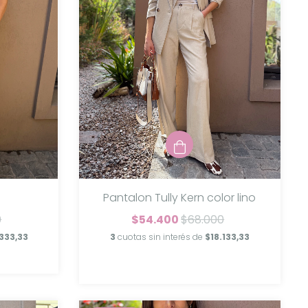
Pantalon Tully Kern color lino
0
$54.400
$68.000
333,33
3
cuotas sin interés de
$18.133,33