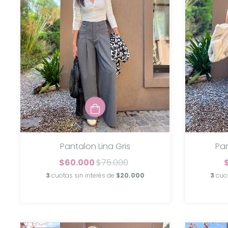
Pa
Pantalon Lina Gris
$60.000
$75.000
3
cuo
3
cuotas sin interés de
$20.000