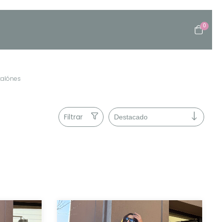
0
talónes
Filtrar