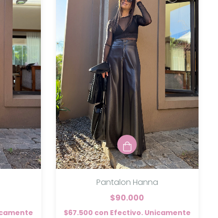
Pantalon Hanna
$90.000
nicamente
$67.500
con
Efectivo. Unicamente