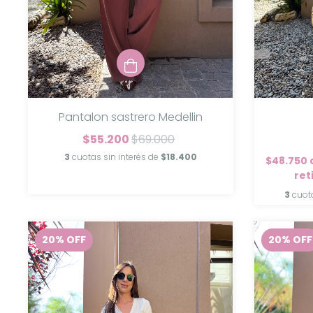
Pantalon sastrero Medellin
$55.200
$69.000
3
cuotas sin interés de
$18.400
$48.750
ret
3
cuot
20
%
OFF
20
%
OFF