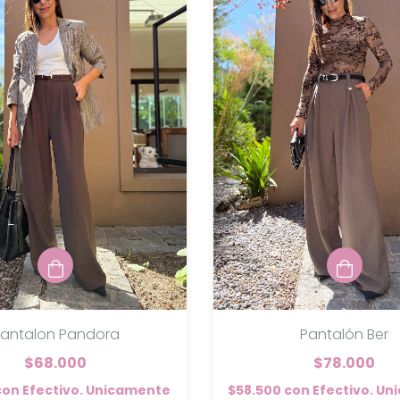
antalon Pandora
Pantalón Ber
$68.000
$78.000
con
Efectivo. Unicamente
$58.500
con
Efectivo. U