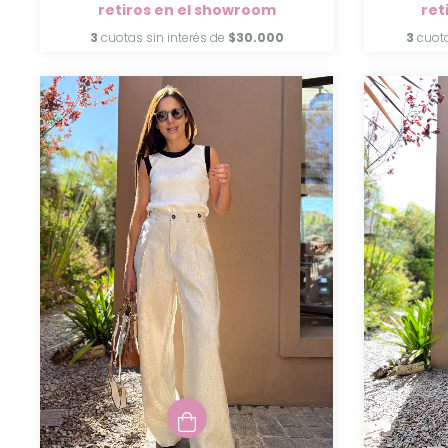
retiros en el showroom
ret
3
cuotas sin interés de
$30.000
3
cuota