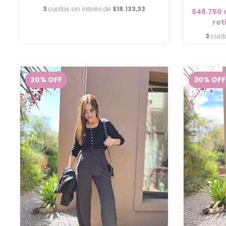
3
cuotas sin interés de
$18.133,33
$48.750
ret
3
cuot
20
%
OFF
30
%
OFF