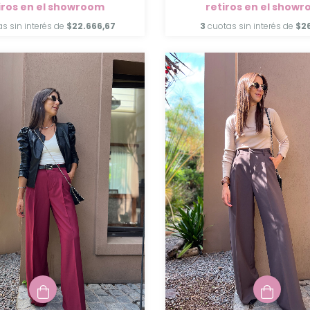
iros en el showroom
retiros en el show
s sin interés de
$22.666,67
3
cuotas sin interés de
$2