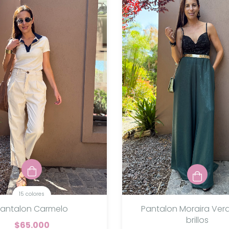
15 colores
Pantalon Carmelo
Pantalon Moraira Ver
brillos
$65.000