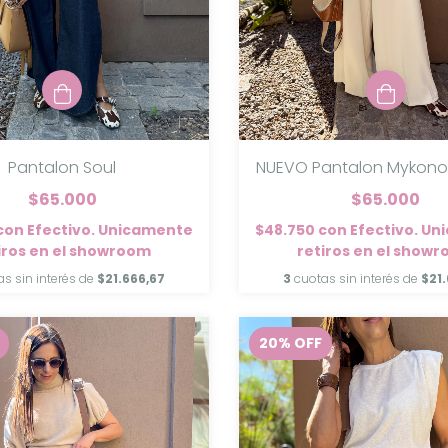
NUEVO Pantalon Mykonos
Pantalon Soul
$65.000
$65.000
$48.750
con
Efectivo. U
con
Efectivo. Unicamente
retiros en el show
iros en el showroom
3
cuotas sin interés de
$21.
as sin interés de
$21.666,67
20
%
OFF