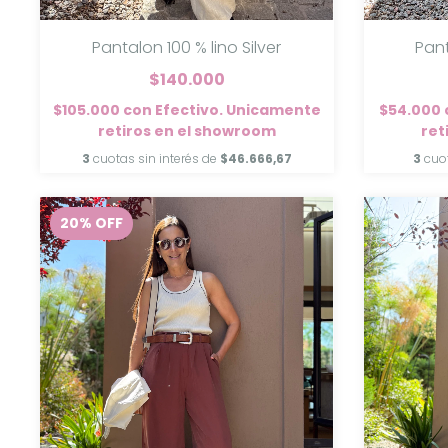
Pant
Pantalon 100 % lino Silver
$140.000
$54.000
$105.000
con
Efectivo. Unicamente
ret
retiros en el showroom
3
cuo
3
cuotas sin interés de
$46.666,67
20
%
OFF