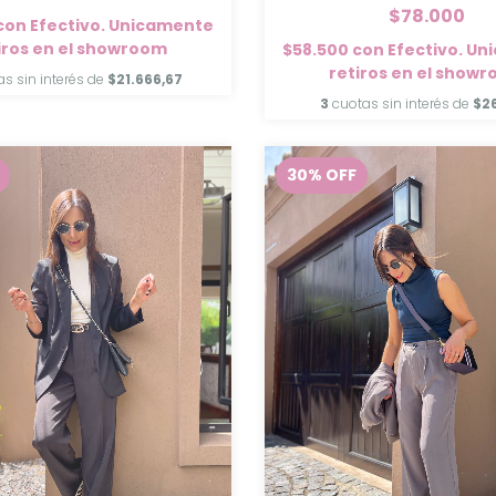
$78.000
con
Efectivo. Unicamente
iros en el showroom
$58.500
con
Efectivo. U
retiros en el show
as sin interés de
$21.666,67
3
cuotas sin interés de
$2
30
%
OFF