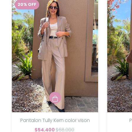
20
%
OFF
Pantalon Tully Kern color vison
$54.400
$68.000