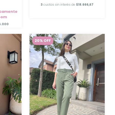
3
cuotas sin interés de
$18.666,67
nicamente
room
6.000
20
%
OFF