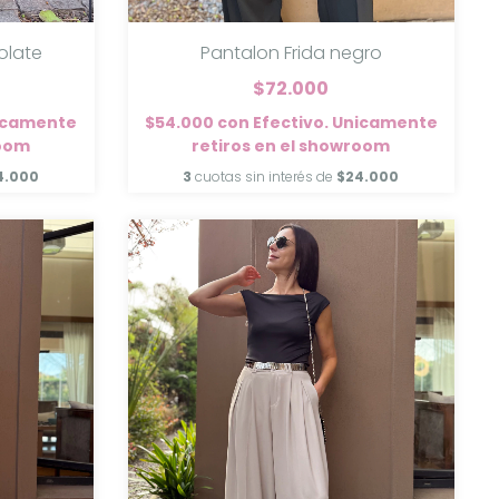
olate
Pantalon Frida negro
$72.000
nicamente
$54.000
con
Efectivo. Unicamente
room
retiros en el showroom
4.000
3
cuotas sin interés de
$24.000