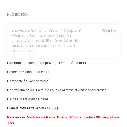
No sé mi código postal
NUESTRO LOCAL
Showroom Sofi Chic
Brown 410 Depto. B
Gratis
- Quilmes, Buenos Aires - Atención
Jueves y Viernes de 15 a 19 hs. Sábado
de 10 a 14 hs. BROWN 410 TIMBRE SOFI
CHIC. QUILMES.
Pantalón tipo sastre con pinzas. Tiene botón a tono.
Posee presillas en la cintura
Composición Twill sastrero
Con mucha caída. La tela es suave al tacto. divina y super fresca
Es ideal para dias de calor
El de la foto es talle SMALL (38)
Referencia: Medidas de Paola. Busto: 90 cms, cadera 96 cms, altura
1.63