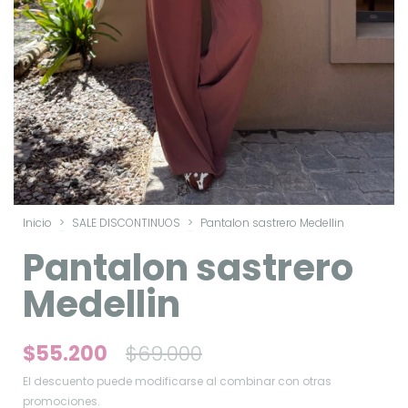
Inicio
>
SALE DISCONTINUOS
>
Pantalon sastrero Medellin
Pantalon sastrero
Medellin
$55.200
$69.000
El descuento puede modificarse al combinar con otras
promociones.