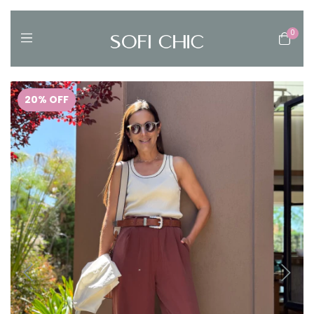
0
20
%
OFF