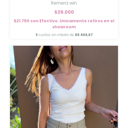
Remera win
$29.000
$21.750
con
Efectivo. Unicamente retiros en el
showroom
3
cuotas sin interés de
$9.666,67