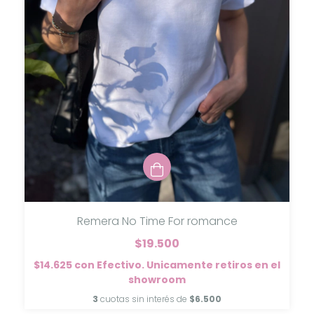
Remera No Time For romance
$19.500
$14.625
con
Efectivo. Unicamente retiros en el
showroom
3
cuotas sin interés de
$6.500