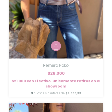
Remera Pako
$28.000
$21.000
con
Efectivo. Unicamente retiros en el
showroom
3
cuotas sin interés de
$9.333,33