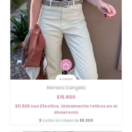
4 colores
Remera Dangela
$15.900
$11.925
con
Efectivo. Unicamente retiros en el
showroom
3
cuotas sin interés de
$5.300