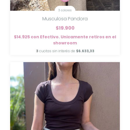
3 colores
Musculosa Pandora
$19.900
$14.925
con
Efectivo. Unicamente retiros en el
showroom
3
cuotas sin interés de
$6.633,33