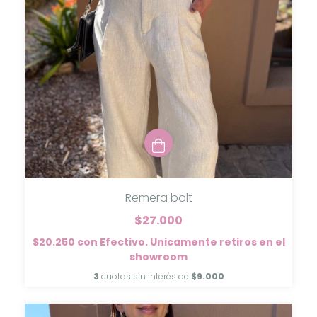
Remera bolt
$27.000
$20.250
con
Efectivo. Unicamente retiros en el
showroom
3
cuotas sin interés de
$9.000