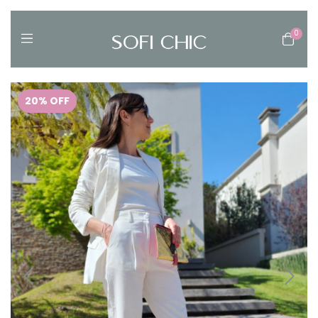
0
20
%
OFF