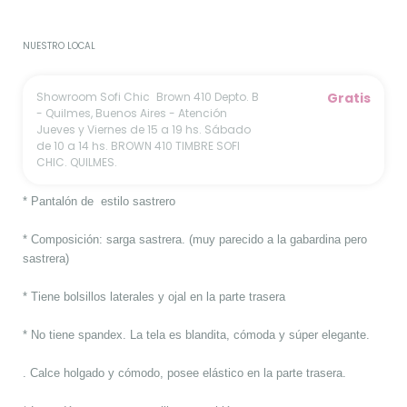
No sé mi código postal
NUESTRO LOCAL
Showroom Sofi Chic
Brown 410 Depto. B
Gratis
- Quilmes, Buenos Aires - Atención
Jueves y Viernes de 15 a 19 hs. Sábado
de 10 a 14 hs. BROWN 410 TIMBRE SOFI
CHIC. QUILMES.
* Pantalón de estilo sastrero
* Composición: sarga sastrera. (muy parecido a la gabardina pero
sastrera)
* Tiene bolsillos laterales y ojal en la parte trasera
* No tiene spandex. La tela es blandita, cómoda y súper elegante.
. Calce holgado y cómodo, posee elástico en la parte trasera.