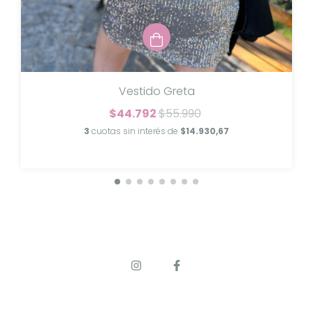
Vestido Greta
$44.792
$55.990
3
cuotas sin interés de
$14.930,67