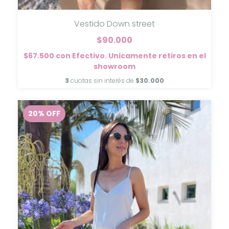
Vestido Down street
$90.000
$67.500
con
Efectivo. Unicamente retiros en el
showroom
3
cuotas sin interés de
$30.000
20
%
OFF