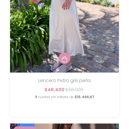
Lencero Petra gris perla
$46.400
$58.000
3
cuotas sin interés de
$15.466,67