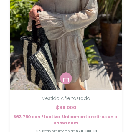
Vestido Alfie tostado
$85.000
$63.750
con
Efectivo. Unicamente retiros en el
showroom
3
cuotas sin interés de
$28.333,33