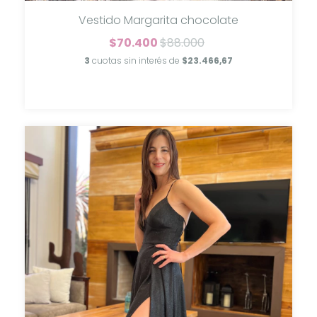
Vestido Margarita chocolate
$70.400
$88.000
3
cuotas sin interés de
$23.466,67