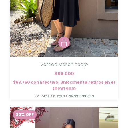
Vestido Marlen negro
$85.000
$63.750
con
Efectivo. Unicamente retiros en el
showroom
3
cuotas sin interés de
$28.333,33
20
%
OFF