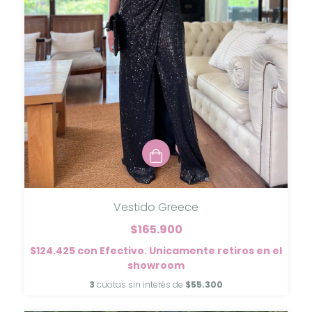
Vestido Greece
$165.900
$124.425
con
Efectivo. Unicamente retiros en el
showroom
3
cuotas sin interés de
$55.300