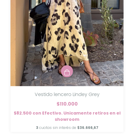
Vestido lencero Lindey Grey
$110.000
$82.500
con
Efectivo. Unicamente retiros en el
showroom
3
cuotas sin interés de
$36.666,67