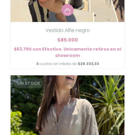
Vestido Alfie negro
$85.000
$63.750
con
Efectivo. Unicamente retiros en el
showroom
3
cuotas sin interés de
$28.333,33
SIN STOCK