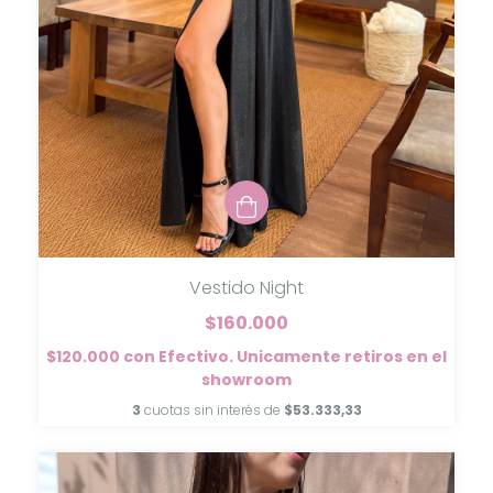
Vestido Night
$160.000
$120.000
con
Efectivo. Unicamente retiros en el
showroom
3
cuotas sin interés de
$53.333,33