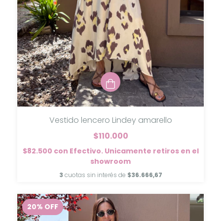
Vestido lencero Lindey amarello
$110.000
$82.500
con
Efectivo. Unicamente retiros en el
showroom
3
cuotas sin interés de
$36.666,67
20
%
OFF