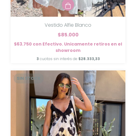
Vestido Alfie Blanco
$85.000
$63.750
con
Efectivo. Unicamente retiros en el
showroom
3
cuotas sin interés de
$28.333,33
SIN STOCK