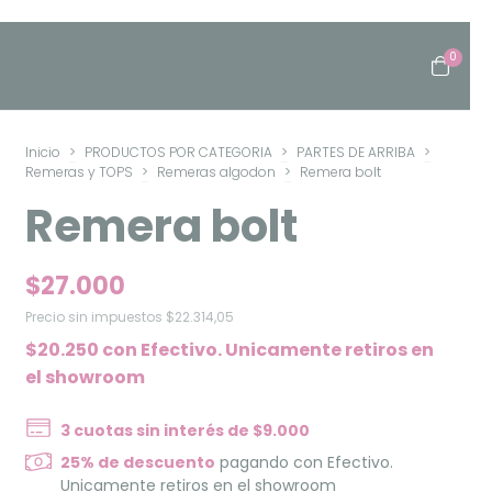
0
Inicio
>
PRODUCTOS POR CATEGORIA
>
PARTES DE ARRIBA
>
Remeras y TOPS
>
Remeras algodon
>
Remera bolt
Remera bolt
$27.000
Precio sin impuestos
$22.314,05
$20.250
con
Efectivo. Unicamente retiros en
el showroom
3
cuotas sin interés de
$9.000
25% de descuento
pagando con Efectivo.
Unicamente retiros en el showroom