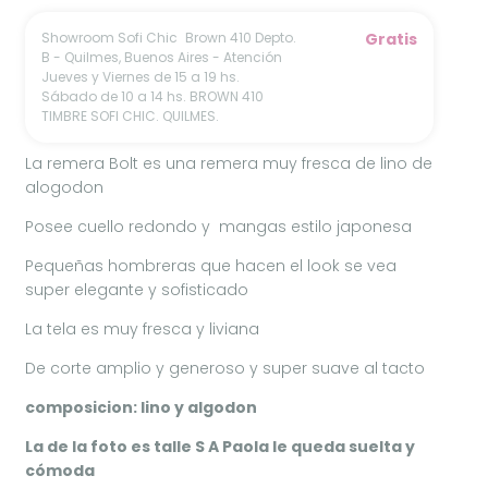
Showroom Sofi Chic
Brown 410 Depto.
Gratis
B - Quilmes, Buenos Aires - Atención
Jueves y Viernes de 15 a 19 hs.
Sábado de 10 a 14 hs. BROWN 410
TIMBRE SOFI CHIC. QUILMES.
La remera Bolt es una remera muy fresca de lino de
alogodon
Posee cuello redondo y mangas estilo japonesa
Pequeñas hombreras que hacen el look se vea
super elegante y sofisticado
La tela es muy fresca y liviana
De corte amplio y generoso y super suave al tacto
composicion: lino y algodon
La de la foto es talle S A Paola le queda suelta y
cómoda