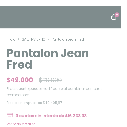
0
Inicio
>
SALE INVIERNO
>
Pantalon Jean Fred
Pantalon Jean
Fred
$49.000
$70.000
El descuento puede modificarse al combinar con otras
promociones.
Precio sin impuestos
$40.495,87
3
cuotas sin interés de
$16.333,33
Ver más detalles