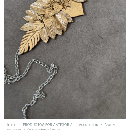
Inicio
>
PRODUCTOS POR CATEGORIA
>
Accesorios
>
Aros y
collares
>
Faja cadena Sonia