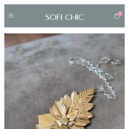
0
1
/
8