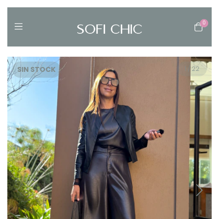
0
SIN STOCK
1
/
22