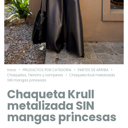
Inicio
>
PRODUCTOS POR CATEGORIA
>
PARTES DE ARRIBA
>
Chaquetas, Trenchs y camperas
>
Chaqueta Krull metalizada
SIN mangas princesas
Chaqueta Krull
metalizada SIN
mangas princesas