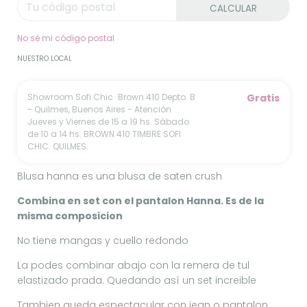
CALCULAR
No sé mi código postal
NUESTRO LOCAL
Showroom Sofi Chic
Brown 410 Depto. B
Gratis
- Quilmes, Buenos Aires - Atención
Jueves y Viernes de 15 a 19 hs. Sábado
de 10 a 14 hs. BROWN 410 TIMBRE SOFI
CHIC. QUILMES.
Blusa hanna es una blusa de saten crush
Combina en set con el pantalon Hanna. Es de la
misma composicion
No tiene mangas y cuello redondo
La podes combinar abajo con la remera de tul
elastizado prada. Quedando así un set increible
Tambien queda espectacular con jean o pantalon