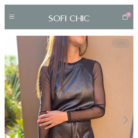
0
1
/
12