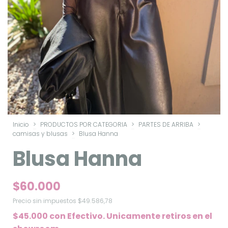
Inicio
>
PRODUCTOS POR CATEGORIA
>
PARTES DE ARRIBA
>
camisas y blusas
>
Blusa Hanna
Blusa Hanna
$60.000
Precio sin impuestos
$49.586,78
$45.000
con
Efectivo. Unicamente retiros en el