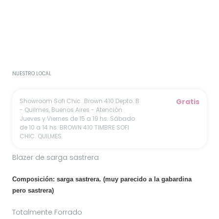
MEDIOS DE ENVÍO
CALCULAR
No sé mi código postal
NUESTRO LOCAL
Showroom Sofi Chic
Brown 410 Depto. B
Gratis
- Quilmes, Buenos Aires - Atención
Jueves y Viernes de 15 a 19 hs. Sábado
de 10 a 14 hs. BROWN 410 TIMBRE SOFI
CHIC. QUILMES.
Blazer de sarga sastrera
Composición: sarga sastrera. (muy parecido a la gabardina
pero sastrera)
Totalmente Forrado