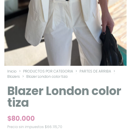
Inicio
>
PRODUCTOS POR CATEGORIA
>
PARTES DE ARRIBA
>
Blazers
>
Blazer London color tiza
Blazer London color
tiza
$80.000
Precio sin impuestos
$66.115,70